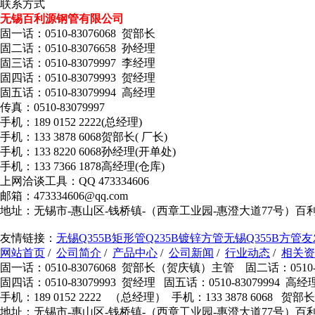
联系方式
无锡百利源钢管有限公司
固一话：0510-83076068 贺部长
固二话：0510-83076658 孙经理
固三话：0510-83079997 李经理
固四话：0510-83079993 贺经理
固五话：0510-83079994 高经理
传真：0510-83079997
手机：189 0152 2222(总经理)
手机：133 3878 6068贺部长( 厂长)
手机：133 8220 6068孙经理(开单处)
手机：133 7366 1878高经理(仓库)
上网洽谈工具：QQ 473334606
邮箱：473334606@qq.com
地址：无锡市-惠山区-钱桥镇-（西章工业园-惠澄大道77号）百
友情链接：
无锡Q355B矩形管
Q235B镀锌方管
无锡Q355B方管
友
网站首页
/
公司简介
/
产品中心
/
公司新闻
/
行业动态
/
相关资
固一话：0510-83076068 贺部长（贺庆镇）主管 固二话：0510-8
固四话：0510-83079993 贺经理 固五话：0510-83079994 
手机：189 0152 2222 （总经理） 手机：133 3878 6068 
地址：无锡市-惠山区-钱桥镇-（西章工业园-惠澄大道77号）百