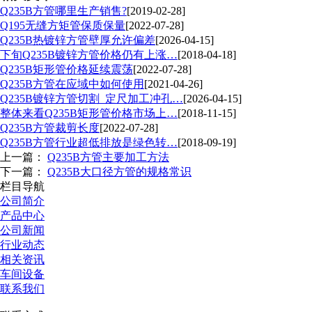
Q235B方管哪里生产销售?
[2019-02-28]
Q195无缝方矩管保质保量
[2022-07-28]
Q235B热镀锌方管壁厚允许偏差
[2026-04-15]
下旬Q235B镀锌方管价格仍有上涨…
[2018-04-18]
Q235B矩形管价格延续震荡
[2022-07-28]
Q235B方管在应域中如何使用
[2021-04-26]
Q235B镀锌方管切割_定尺加工冲孔…
[2026-04-15]
整体来看Q235B矩形管价格市场上…
[2018-11-15]
Q235B方管裁剪长度
[2022-07-28]
Q235B方管行业超低排放是绿色转…
[2018-09-19]
上一篇：
Q235B方管主要加工方法
下一篇：
Q235B大口径方管的规格常识
栏目导航
公司简介
产品中心
公司新闻
行业动态
相关资讯
车间设备
联系我们