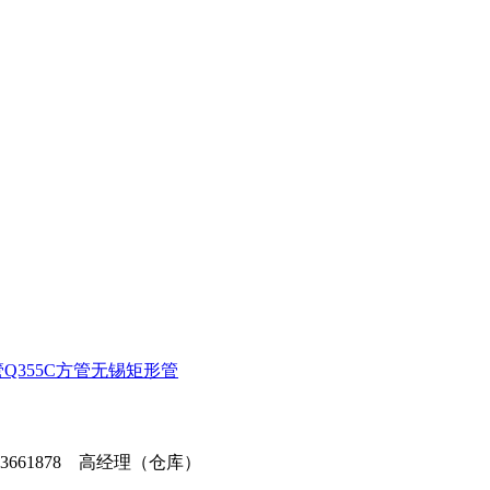
管
Q355C方管
无锡矩形管
373661878 高经理（仓库）