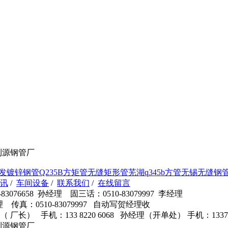
利源钢管厂
发镀锌钢管
Q235B方矩管
无缝矩形管
芜湖q345b方管
无锡无缝钢
讯
/
车间设备
/
联系我们
/
在线留言
3076658 孙经理 固三话：0510-83079997 李经理
高经理 传真：0510-83079997 自动写贺经理收
贺部长（ 厂长） 手机：133 8220 6068 孙经理（开单处） 手机：13
利源钢管厂