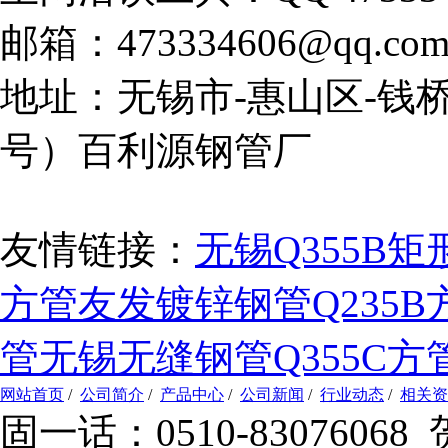
邮箱：473334606@qq.co
地址：无锡市-惠山区-钱桥
号）百利源钢管厂
友情链接：
无锡Q355B矩
方管
友发镀锌钢管
Q235
管
无锡无缝钢管
Q355C方
网站首页
/
公司简介
/
产品中心
/
公司新闻
/
行业动态
/
相关资
固一话：0510-83076