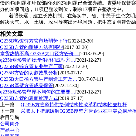
馈的4项问题和环保部约谈的2项问题已全部办结。省委环保督察
办的28项问题，11项已整改到位，剩余17项正在整改之中。
着眼长远，建立长效机制。在落实中、省、市关于生态文明
解决大气、水、土壤、农村等突出环境问题，把生态文明建设融
相关文章
Q235B热镀锌方管市场弱势下行
[2022-12-30]
Q235B方管的耐锈方法有哪些
[2017-03-30]
拿货热情不高 Q235B大口径方管价…
[2018-05-29]
q235b矩形管的物理性能和成型方…
[2021-12-27]
Q235B镀锌方管专业生产厂家
[2022-12-30]
Q235B方管的切割效果分析
[2019-07-17]
Q235B大口径方管生产制造工艺及…
[2017-07-11]
Q235B厚壁方管成品保管
[2022-12-30]
q235b矩形管壁厚不均匀的主要要…
[2021-12-27]
Q235B方管的表面处理方式
[2019-07-17]
上一篇：
Q235B方管坚持供给侧结构性改革和结构性去杠杆
下一篇：
采取以下措施缓解Q235B厚壁方管企业在中美贸易摩
栏目导航
公司简介
产品中心