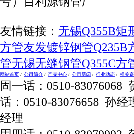
号）百利源钢管厂
友情链接：
无锡Q355B矩
方管
友发镀锌钢管
Q235
管
无锡无缝钢管
Q355C方
网站首页
/
公司简介
/
产品中心
/
公司新闻
/
行业动态
/
相关资
固一话：0510-83076
话：0510-83076658 孙
经理