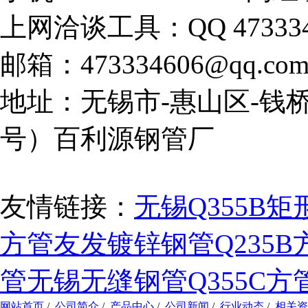
上网洽谈工具：QQ 473334
邮箱：473334606@qq.co
地址：无锡市-惠山区-钱桥
号）百利源钢管厂
友情链接：
无锡Q355B矩
方管
友发镀锌钢管
Q235
管
无锡无缝钢管
Q355C方
网站首页
/
公司简介
/
产品中心
/
公司新闻
/
行业动态
/
相关资