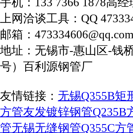
手机：133 7366 1878高
上网洽谈工具：QQ 473334
邮箱：473334606@qq.co
地址：无锡市-惠山区-钱桥
号）百利源钢管厂
友情链接：
无锡Q355B矩
方管
友发镀锌钢管
Q235
管
无锡无缝钢管
Q355C方