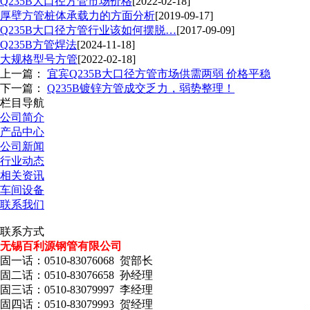
Q235B大口径方管市场价格
[2022-02-18]
厚壁方管桩体承载力的方面分析
[2019-09-17]
Q235B大口径方管行业该如何摆脱…
[2017-09-09]
Q235B方管焊法
[2024-11-18]
大规格型号方管
[2022-02-18]
上一篇：
宜宾Q235B大口径方管市场供需两弱 价格平稳
下一篇：
Q235B镀锌方管成交乏力，弱势整理！
栏目导航
公司简介
产品中心
公司新闻
行业动态
相关资讯
车间设备
联系我们
联系方式
无锡百利源钢管有限公司
固一话：0510-83076068 贺部长
固二话：0510-83076658 孙经理
固三话：0510-83079997 李经理
固四话：0510-83079993 贺经理