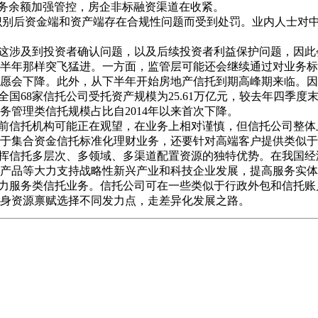
务余额加强管控，房企非标融资渠道在收紧。
识别后资金端和资产端存在合规性问题而受到处罚。业内人士对
这涉及到投资者确认问题，以及后续投资者利益保护问题，因此
半年那样突飞猛进。一方面，监管层可能还会继续通过对业务标
愿会下降。此外，从下半年开始房地产信托到期高峰期来临。因
68家信托公司受托资产规模为25.61万亿元，较去年四季度末
管理类信托规模占比自2014年以来首次下降。
前信托机构可能正在观望，在业务上相对谨慎，但信托公司整体
于集合资金信托标准化理财业务，还要针对高端客户提供类似于
挥信托多层次、多领域、多渠道配置资源的独特优势。在我国经
产品等大力支持战略性新兴产业和科技企业发展，提高服务实体
力服务类信托业务。信托公司可在一些类似于行政外包和信托账
身资源禀赋选择不同发力点，走差异化发展之路。