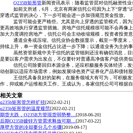
Q235B矩形管
新闻资讯表示：随着监管层对信托融资性业
如前文所述，6月，北京有两家信托公司因为上下“穿透”
穿透式监管的决心，下一步可能会进一步加强规范资金投放。
监管可能会更严格些。尤其是向上穿透的监管模式，因为
更高效地执行穿透监管措施。房地产信托规模很可能不会再像上
加大力度调控房地产，信托公司会主动收缩规模，投资者投资意
通道业务或压缩。信托业协会数据显示，截至一季度末，全国
持续上升，单一资金信托占比进一步下降；以通道业务为主的事务
虽然资管新规中关于信托的监管细则还没有确切消息，目
是要以客户需求为出发点，不仅要针对普通高净值客户提供类似
信托公司除要回归本源业务，还应积极服务实体经济，发
动创新以适应市场需求，例如发展绿色资产证券化产品和债转股
王信托具备良好的架构，在服务领域大有可为，可积极发
作，抑或账户运维相关工作。王成认为，各家信托公司可根据自
相关文章
q235b矩形管怎样扩径
[2022-02-21]
q235b矩形管的温度规范
[2022-02-21]
期货大跌，Q235B方管现货弱势整…
[2018-06-20]
后期Q235B镀锌方管需求释放可期…
[2017-03-22]
厚壁方管的冷却要分几个步骤
[2019-09-17]