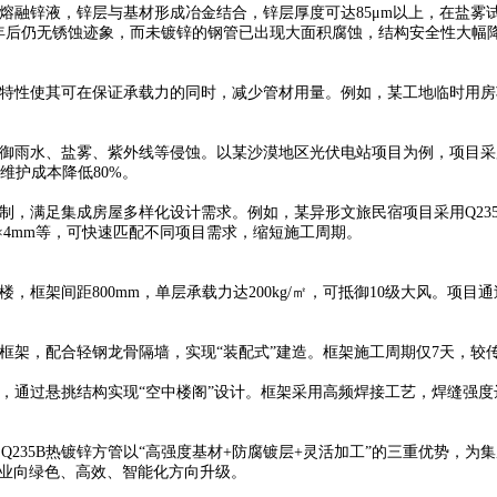
熔融锌液，锌层与基材形成冶金结合，锌层厚度可达85μm以上，在盐雾试
5年后仍无锈蚀迹象，而未镀锌的钢管已出现大面积腐蚀，结构安全性大幅
使其可在保证承载力的同时，减少管材用量。例如，某工地临时用房项目采用
雨水、盐雾、紫外线等侵蚀。以某沙漠地区光伏电站项目为例，项目采用Q
维护成本降低80%。
制，满足集成房屋多样化设计需求。例如，某异形文旅民宿项目采用Q23
100×4mm等，可快速匹配不同项目需求，缩短施工周期。
框架间距800mm，单层承载力达200kg/㎡，可抵御10级大风。项目
架，配合轻钢龙骨隔墙，实现“装配式”建造。框架施工周期仅7天，较传统
，通过悬挑结构实现“空中楼阁”设计。框架采用高频焊接工艺，焊缝强度
35B热镀锌方管以“高强度基材+防腐镀层+灵活加工”的三重优势，为
行业向绿色、高效、智能化方向升级。