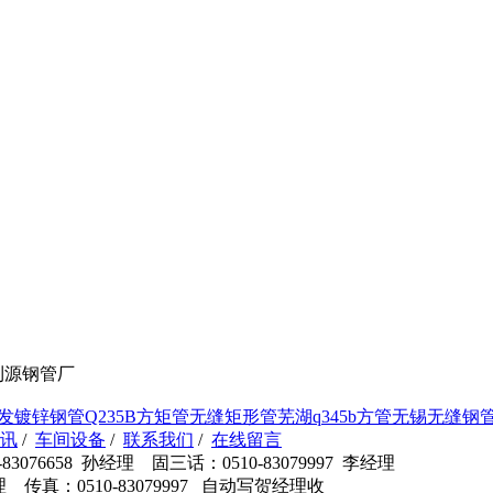
利源钢管厂
发镀锌钢管
Q235B方矩管
无缝矩形管
芜湖q345b方管
无锡无缝钢
讯
/
车间设备
/
联系我们
/
在线留言
3076658 孙经理 固三话：0510-83079997 李经理
高经理 传真：0510-83079997 自动写贺经理收