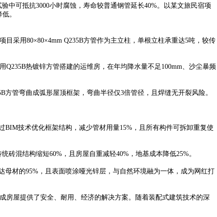
验中可抵抗3000小时腐蚀，寿命较普通钢管延长40%。以某文旅民宿项
降低。
80×80×4mm Q235B方管作为主立柱，单根立柱承重达5吨，较传
235B热镀锌方管搭建的运维房，在年均降水量不足100mm、沙尘暴频
5B方管弯曲成弧形屋顶框架，弯曲半径仅3倍管径，且焊缝无开裂风险。
通过BIM技术优化框架结构，减少管材用量15%，且所有构件可拆卸重复使
砖混结构缩短60%，且房屋自重减轻40%，地基成本降低25%。
达母材的95%，且表面喷涂哑光锌层，与自然环境融为一体，成为网红打
集成房屋提供了安全、耐用、经济的解决方案。随着装配式建筑技术的深