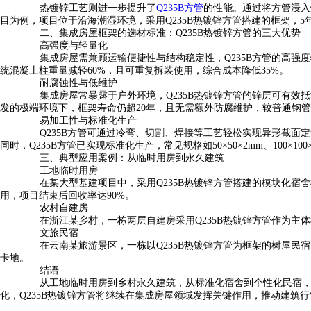
热镀锌工艺则进一步提升了
Q235B方管
的性能。通过将方管浸入
目为例，项目位于沿海潮湿环境，采用Q235B热镀锌方管搭建的框架，
二、集成房屋框架的选材标准：Q235B热镀锌方管的三大优势
高强度与轻量化
集成房屋需兼顾运输便捷性与结构稳定性，Q235B方管的高强度特性
统混凝土柱重量减轻60%，且可重复拆装使用，综合成本降低35%。
耐腐蚀性与低维护
集成房屋常暴露于户外环境，Q235B热镀锌方管的锌层可有效抵御
发的极端环境下，框架寿命仍超20年，且无需额外防腐维护，较普通钢管
易加工性与标准化生产
Q235B方管可通过冷弯、切割、焊接等工艺轻松实现异形截面定
同时，Q235B方管已实现标准化生产，常见规格如50×50×2mm、100×
三、典型应用案例：从临时用房到永久建筑
工地临时用房
在某大型基建项目中，采用Q235B热镀锌方管搭建的模块化宿舍楼，
用，项目结束后回收率达90%。
农村自建房
在浙江某乡村，一栋两层自建房采用Q235B热镀锌方管作为主体框
文旅民宿
在云南某旅游景区，一栋以Q235B热镀锌方管为框架的树屋民宿
卡地。
结语
从工地临时用房到乡村永久建筑，从标准化宿舍到个性化民宿，Q2
化，Q235B热镀锌方管将继续在集成房屋领域发挥关键作用，推动建筑