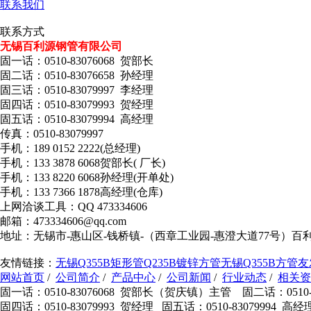
联系我们
联系方式
无锡百利源钢管有限公司
固一话：0510-83076068 贺部长
固二话：0510-83076658 孙经理
固三话：0510-83079997 李经理
固四话：0510-83079993 贺经理
固五话：0510-83079994 高经理
传真：0510-83079997
手机：189 0152 2222(总经理)
手机：133 3878 6068贺部长( 厂长)
手机：133 8220 6068孙经理(开单处)
手机：133 7366 1878高经理(仓库)
上网洽谈工具：QQ 473334606
邮箱：473334606@qq.com
地址：无锡市-惠山区-钱桥镇-（西章工业园-惠澄大道77号）百
友情链接：
无锡Q355B矩形管
Q235B镀锌方管
无锡Q355B方管
友
网站首页
/
公司简介
/
产品中心
/
公司新闻
/
行业动态
/
相关资
固一话：0510-83076068 贺部长（贺庆镇）主管 固二话：0510-8
固四话：0510-83079993 贺经理 固五话：0510-83079994 