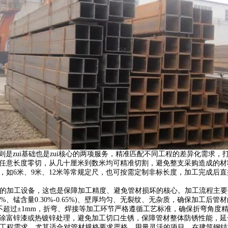
则是zui基础也是zui核心的两项服务，精准匹配不同工程的差异化需求
进行任意长度零切，从几十厘米到数米均可精准切割，避免整支采购造成的
管，如6米、9米、12米等常规定尺，也可按需定制非标长度，加工完成
业的加工设备，这也是保障加工精度、避免管材损坏的核心。加工流程主要
0.22%、锰含量0.30%-0.65%)、壁厚均匀、无裂纹、无杂质，确保
差不超过±1mm，折弯、焊接等加工环节严格遵循工艺标准，确保折弯角度
行补涂富锌漆或热镀锌处理，避免加工切口生锈，保障管材整体防锈性能，
的工程需求，尤其适合对管材规格要求严格、用量灵活的项目。在建筑钢结