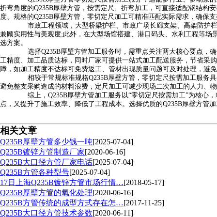
折弯角度的Q235B厚壁方管，按需定尺、折弯加工，可直接适配钢结
度、规格的Q235B厚壁方管，零切定尺加工可精准匹配实际需求，确保
市政工程领域，大型桥梁护栏、市政广场长廊支架、高架防护栏等
兼顾实用性与美观度;此外，在大型场馆搭建、港口码头、水利工程等场
选方案。
选择Q235B厚壁方管加工服务时，需重点关注两大核心要点，
工精度、加工品质达标，同时厂家可提供一站式加工配送服务，节省采购
障，如加工精度不达标可免费返工、管材出现质量问题可及时处理，避免
相较于常规标准规格Q235B厚壁方管，零切定尺按需加工服务具
避免整支采购造成的材料浪费，定尺加工可减少现场二次加工的人力、物
综上，Q235B厚壁方管加工服务以“零切定尺按需加工”为核心
点，又提升了施工效率、降低了工程成本。选择优质的Q235B厚壁方
相关文章
Q235B厚壁方管多少钱一吨
[2025-07-04]
Q235B镀锌方管制造厂家
[2020-06-16]
Q235B大口径方管厂家电话
[2025-07-04]
Q235B方管各种型号
[2025-07-04]
17日上海Q235B镀锌方管市场行情…
[2018-05-17]
Q235B厚壁方管的氧化处理
[2020-06-16]
Q235B方管传统的成型方式存在怎…
[2017-11-25]
Q235B大口径方管技术参数
[2020-06-11]