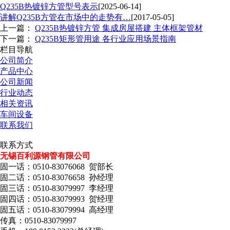
Q235B热镀锌方管型号表示
[2025-06-14]
讲解Q235B方管在市场中的走势有…
[2017-05-05]
上一篇：
Q235B热镀锌方管 集成房屋搭建 主体框架管材
下一篇：
Q235B矩形管用途 各行业应用场景指南
栏目导航
公司简介
产品中心
公司新闻
行业动态
相关资讯
车间设备
联系我们
联系方式
无锡百利源钢管有限公司
固一话：0510-83076068 贺部长
固二话：0510-83076658 孙经理
固三话：0510-83079997 李经理
固四话：0510-83079993 贺经理
固五话：0510-83079994 高经理
传真：0510-83079997